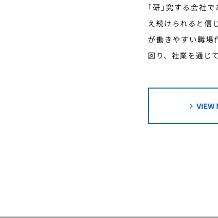
｢研｣究する会社
え続けられると信
が働きやすい職場
図り、社業を通じ
VIEW