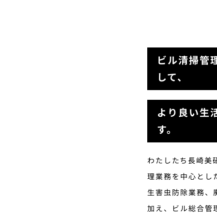
ビル清掃管
して、
より良い生
す。
わたしたち長崎美研
理業務を中心とし
生害虫防除業務、
加え、ビル総合管